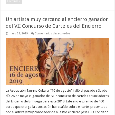
Leer más »
Un artista muy cercano al encierro ganador
del VII Concurso de Carteles del Encierro
en
mayo 28, 2019
Comentarios desactivados
Un
artista
muy
cercano
al
encierro
ganador
del
VII
Concurso
de
Carteles
del
Encierro
La Asociación Taurina Cultural “16 de agosto” falló el pasado sábado
día 26 de mayo el ganador del VIIº concurso de carteles anunciadores
del Encierro de Brihuega para este 2019. Este año el premio de 400
euros que otorga la asociación ha recaído sobre el cartel presentado
por el artista y muy conocedor de nuestro encierro José Luis Condado