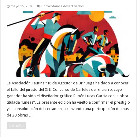
en
mayo 15, 2026
Comentarios desactivados
Rubén
Lucas
gana
el
XIII
Concurso
de
Carteles
del
Encierro
de
Brihuega
con
su
obra
“Líneas”
La Asociación Taurina “16 de Agosto” de Brihuega ha dado a conocer
el fallo del jurado del XIII Concurso de Carteles del Encierro, cuyo
ganador ha sido el diseñador gráfico Rubén Lucas García con la obra
titulada “Líneas”. La presente edición ha vuelto a confirmar el prestigio
y la consolidación del certamen, alcanzando una participación de más
de 30 obras …
Leer más »