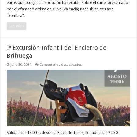
euros que otorga la asociación ha recaído sobre el cartel presentado
por el afamado artista de Oliva (Valencia) Paco Ibiza, titulado
“Sombra”.
Leer más »
Iª Excursión Infantil del Encierro de
Brihuega
en
julio 30, 2014
Comentarios desactivados
Iª
Excursión
Infantil
del
Encierro
de
Brihuega
Salida a las 19:00 h. desde la Plaza de Toros, llegada a las 22:30