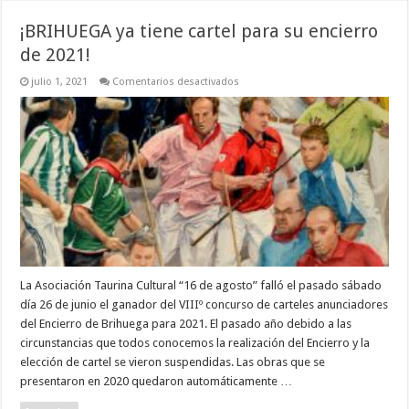
¡BRIHUEGA ya tiene cartel para su encierro
de 2021!
en
julio 1, 2021
Comentarios desactivados
¡BRIHUEGA
ya
tiene
cartel
para
su
encierro
de
2021!
La Asociación Taurina Cultural “16 de agosto” falló el pasado sábado
día 26 de junio el ganador del VIIIº concurso de carteles anunciadores
del Encierro de Brihuega para 2021. El pasado año debido a las
circunstancias que todos conocemos la realización del Encierro y la
elección de cartel se vieron suspendidas. Las obras que se
presentaron en 2020 quedaron automáticamente …