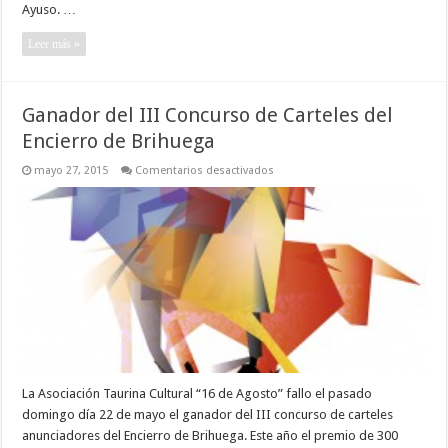
Ayuso. …
Leer más »
Ganador del III Concurso de Carteles del
Encierro de Brihuega
en
mayo 27, 2015
Comentarios desactivados
Ganador
del
III
Concurso
de
Carteles
del
Encierro
de
Brihuega
La Asociación Taurina Cultural “16 de Agosto” fallo el pasado
domingo día 22 de mayo el ganador del III concurso de carteles
anunciadores del Encierro de Brihuega. Este año el premio de 300