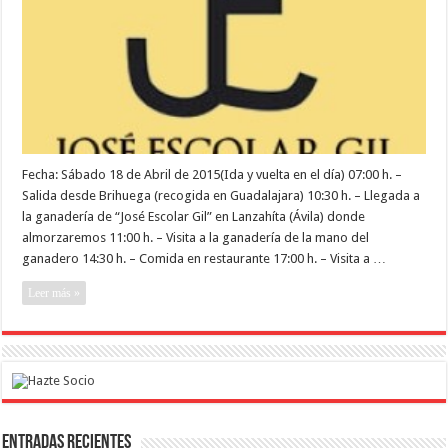
ganaderías
de
José
Escolar
Gil
y
Hnos.
Quintas
Fecha: Sábado 18 de Abril de 2015(Ida y vuelta en el día) 07:00 h. –
Salida desde Brihuega (recogida en Guadalajara) 10:30 h. – Llegada a
la ganadería de “José Escolar Gil” en Lanzahíta (Ávila) donde
almorzaremos 11:00 h. – Visita a la ganadería de la mano del
ganadero 14:30 h. – Comida en restaurante 17:00 h. – Visita a …
Leer más »
Entradas recientes