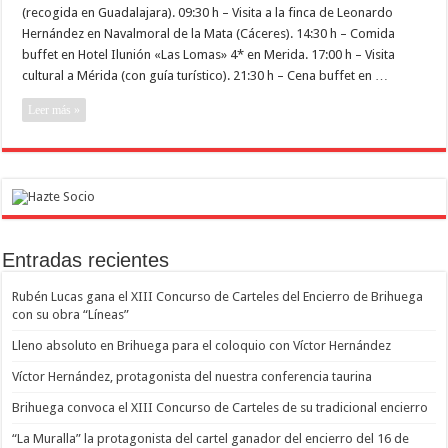
prestigiosa
(recogida en Guadalajara). 09:30 h – Visita a la finca de Leonardo
ganadería
de
Hernández en Navalmoral de la Mata (Cáceres). 14:30 h – Comida
ADOLFO
buffet en Hotel Ilunión «Las Lomas» 4* en Merida. 17:00 h – Visita
MARTÍN
y
cultural a Mérida (con guía turístico). 21:30 h – Cena buffet en …
MÉRIDA
Leer más »
Entradas recientes
Rubén Lucas gana el XIII Concurso de Carteles del Encierro de Brihuega
con su obra “Líneas”
Lleno absoluto en Brihuega para el coloquio con Víctor Hernández
Víctor Hernández, protagonista del nuestra conferencia taurina
Brihuega convoca el XIII Concurso de Carteles de su tradicional encierro
“La Muralla” la protagonista del cartel ganador del encierro del 16 de