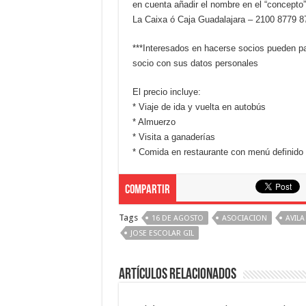
en cuenta añadir el nombre en el “concepto”
La Caixa ó Caja Guadalajara – 2100 8779 
***Interesados en hacerse socios pueden pag
socio con sus datos personales
El precio incluye:
* Viaje de ida y vuelta en autobús
* Almuerzo
* Visita a ganaderías
* Comida en restaurante con menú definido 
Compartir
Tags
16 DE AGOSTO
ASOCIACION
AVILA
JOSE ESCOLAR GIL
Artículos relacionados