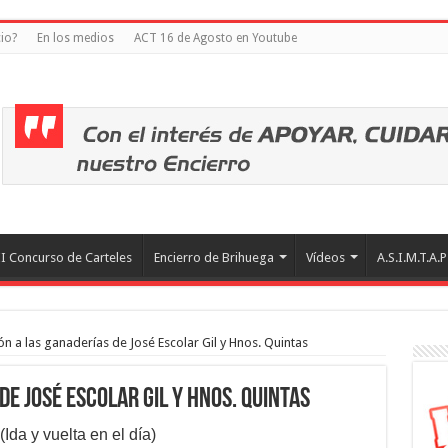
io?
En los medios
ACT 16 de Agosto en Youtube
II Concurso de Carteles
Encierro de Brihuega
Vídeos
A.S.I.M.T.A.P
ón a las ganaderías de José Escolar Gil y Hnos. Quintas
de José Escolar Gil y Hnos. Quintas
(Ida y vuelta en el día)