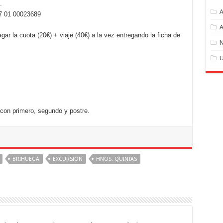
.
A
87 01 00023689
A
ar la cuota (20€) + viaje (40€) a la vez entregando la ficha de
N
U
con primero, segundo y postre.
BRIHUEGA
EXCURSION
HNOS. QUINTAS