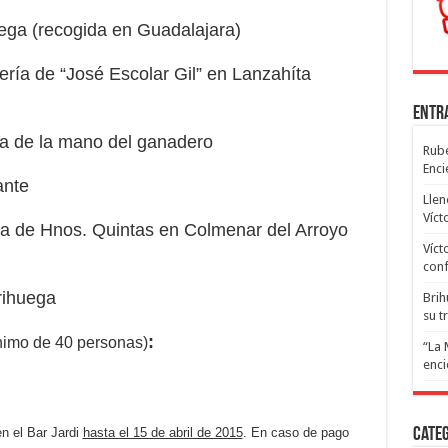
uega (recogida en Guadalajara)
ería de “José Escolar Gil” en Lanzahíta
Entr
ría de la mano del ganadero
Rubé
Enci
ante
Llen
Víct
ría de Hnos. Quintas en Colmenar del Arroyo
Víct
conf
rihuega
Brih
su t
:
nimo de 40 personas)
“La 
enci
n el Bar Jardi
hasta el 15 de abril de 2015
. En caso de pago
Cate