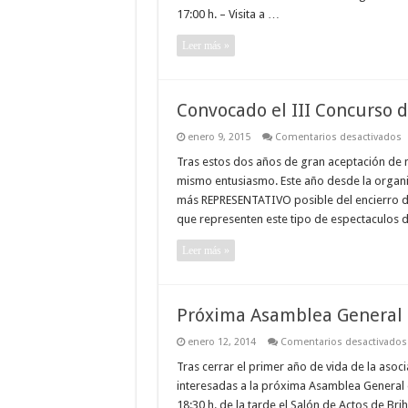
17:00 h. – Visita a …
Leer más »
Convocado el III Concurso d
e
enero 9, 2015
Comentarios desactivados
C
e
Tras estos dos años de gran aceptación de 
II
mismo entusiasmo. Este año desde la organi
C
d
más REPRESENTATIVO posible del encierro d
C
que representen este tipo de espectaculos 
d
E
d
Leer más »
B
Próxima Asamblea General 
enero 12, 2014
Comentarios desactivados
Tras cerrar el primer año de vida de la asoc
interesadas a la próxima Asamblea General 
18:30 h. de la tarde el Salón de Actos de Br