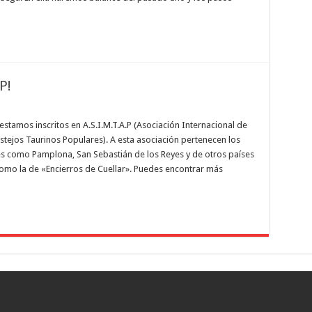
18
de
Enero
de
2014
P!
n
Ya
ertenecemos
tamos inscritos en A.S.I.M.T.A.P (Asociación Internacional de
tejos Taurinos Populares). A esta asociación pertenecen los
SIMTAP!
s como Pamplona, San Sebastián de los Reyes y de otros países
omo la de «Encierros de Cuellar». Puedes encontrar más