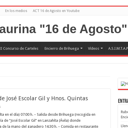
En los medios
ACT 16 de Agosto en Youtube
II Concurso de Carteles
Encierro de Brihuega
Vídeos
A.S.I.M.T.A.
e José Escolar Gil y Hnos. Quintas
Entr
en
s
Excursión
Rubé
a
ta en el día) 07:00 h. – Salida desde Brihuega (recogida en
Enci
las
a de “José Escolar Gil” en Lanzahíta (Ávila) donde
ganaderías
de
Llen
ía de la mano del ganadero 14:30 h. – Comida en restaurante