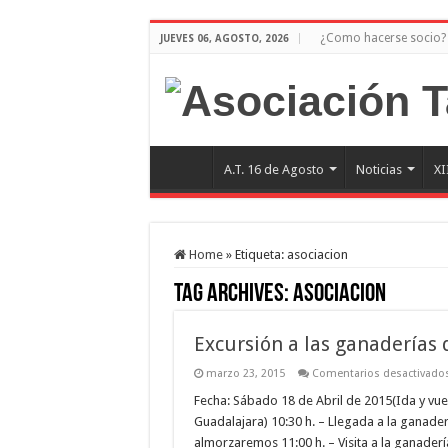
¿Como hacerse socio?
JUEVES 06, AGOSTO, 2026
A.T. 16 de Agosto
Noticias
XI
Home
»
Etiqueta:
asociacion
Tag Archives:
asociacion
Excursión a las ganaderías d
marzo 23, 2015
Comentarios desactivado
Fecha: Sábado 18 de Abril de 2015(Ida y vuel
Guadalajara) 10:30 h. – Llegada a la ganaderí
almorzaremos 11:00 h. – Visita a la ganader