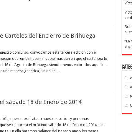
José
Víct
Escolar
Gil
Víct
y
Hnos.
conf
Quintas
Brih
su t
e Carteles del Encierro de Brihuega
“La 
n
enci
onvocado
l
nuestro concurso, convocamos esta tercera edición con el
I
zación queremos hacer hincapié más aún en que el cartel sea lo
oncurso
e
el 16 de Agosto de Brihuega siendo menos valorados aquellos
Cate
arteles
de una manera genérica, sin dejar …
el
ncierro
A
e
rihuega
A
N
el sábado 18 de Enero de 2014
U
en
Próxima
Asamblea
iación, queremos invitar a nuestros socios y personas
General
que se celebrará el próximo sábado 18 de Enero de 2014 a las
el
sábado
ihuega. En ella haremos balance del pasado año y los pasos