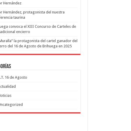
or Hernández
or Hernández, protagonista del nuestra
erencia taurina
uega convoca el XIII Concurso de Carteles de
radicional encierro
Muralla” la protagonista del cartel ganador del
erro del 16 de Agosto de Brihuega en 2025
gorías
.T. 16 de Agosto
ctualidad
oticias
ncategorized