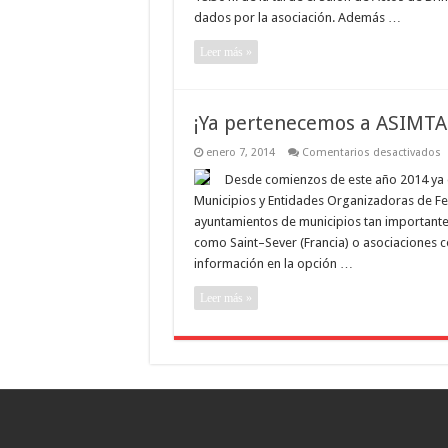
dados por la asociación. Además …
Leer más »
¡Ya pertenecemos a ASIMTA
e
enero 7, 2014
Comentarios desactivados
¡
p
Desde comienzos de este año 2014 ya es
a
Municipios y Entidades Organizadoras de Fes
A
ayuntamientos de municipios tan importante
como Saint–Sever (Francia) o asociaciones c
información en la opción …
Leer más »