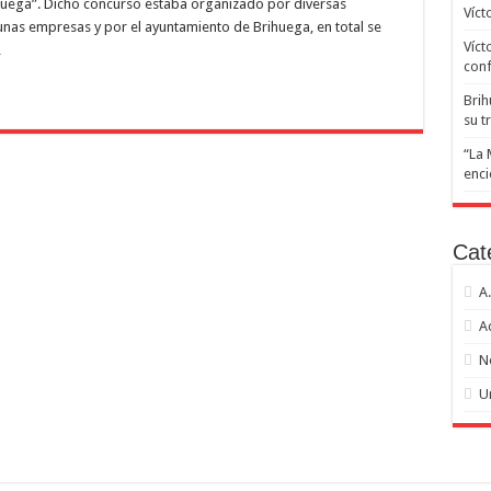
ihuega”. Dicho concurso estaba organizado por diversas
del
Víct
nas empresas y por el ayuntamiento de Brihuega, en total se
Concurso
Víct
…
de
Video
conf
y
Fotografía
Brih
Villa
su t
de
Brihuega”.
“La 
enci
Cat
A
A
N
U