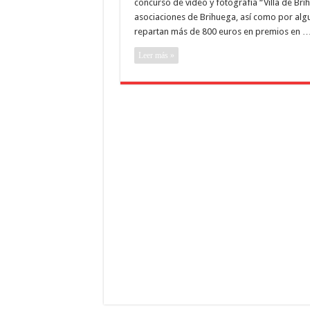
concurso de video y fotografía “Villa de Br
I
asociaciones de Brihuega, así como por algu
repartan más de 800 euros en premios en 
Leer más »
“