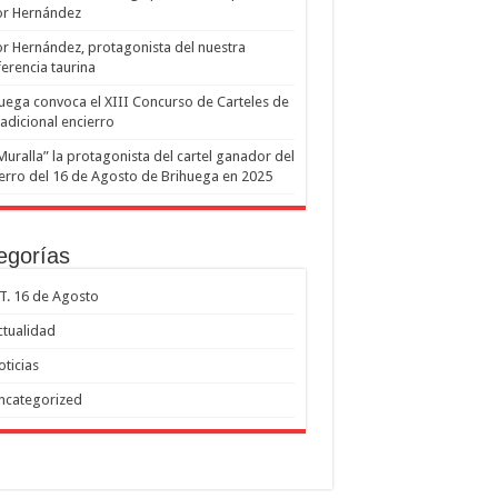
or Hernández
or Hernández, protagonista del nuestra
erencia taurina
uega convoca el XIII Concurso de Carteles de
radicional encierro
Muralla” la protagonista del cartel ganador del
erro del 16 de Agosto de Brihuega en 2025
egorías
.T. 16 de Agosto
ctualidad
oticias
ncategorized