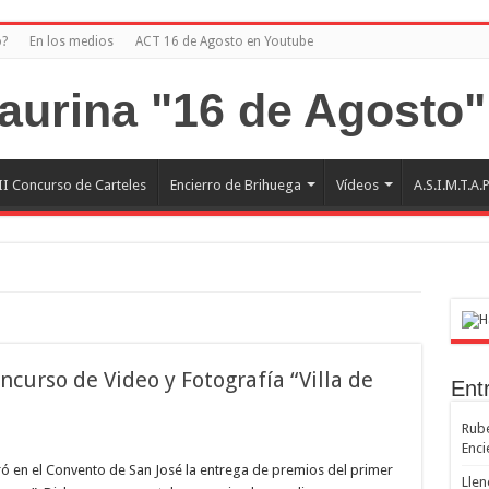
o?
En los medios
ACT 16 de Agosto en Youtube
II Concurso de Carteles
Encierro de Brihuega
Vídeos
A.S.I.M.T.A.
ncurso de Video y Fotografía “Villa de
Ent
Rubé
en
Enci
Entrega
de
ó en el Convento de San José la entrega de premios del primer
Llen
premios